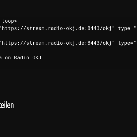
loop>

a on Radio OKJ

eilen