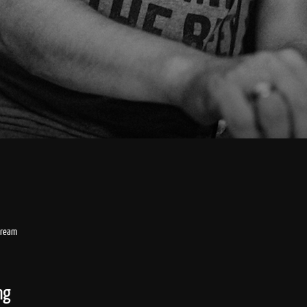
tream
ng