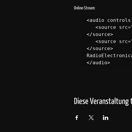
Online-Stream:
<audio controls 
   <source src="https://stream.radio-okj.de:8443/okj" type="audio/x-aac" >
</source>

   <source src="https://stream.radio-okj.de:8443/okj" type="audio/mpeg" >
</source>

RadioElectronic
Diese Veranstaltung t